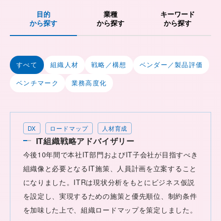
目的
業種
キーワード
から探す
から探す
から探す
すべて
組織人材
戦略／構想
ベンダー／製品評価
ベンチマーク
業務高度化
DX
ロードマップ
人材育成
IT組織戦略アドバイザリー
今後10年間で本社IT部門およびIT子会社が目指すべき
組織像と必要となるIT施策、人員計画を立案すること
になりました。ITRは現状分析をもとにビジネス仮説
を設定し、実現するための施策と優先順位、制約条件
を加味した上で、組織ロードマップを策定しました。