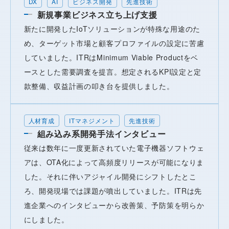
DX
AI
ビジネス開発
先進技術
新規事業ビジネス立ち上げ支援
新たに開発したIoTソリューションが特殊な用途のた
め、ターゲット市場と顧客プロファイルの設定に苦慮
していました。ITRはMinimum Viable Productをベ
ースとした需要調査を提言。想定されるKPI設定と定
款整備、収益計画の叩き台を提供しました。
人材育成
ITマネジメント
先進技術
組み込み系開発手法インタビュー
従来は数年に一度更新されていた電子機器ソフトウェ
アは、OTA化によって高頻度リリースが可能になりま
した。それに伴いアジャイル開発にシフトしたとこ
ろ、開発現場では課題が噴出していました。ITRは先
進企業へのインタビューから改善策、予防策を明らか
にしました。