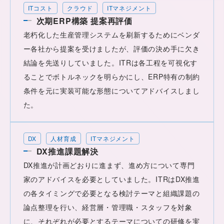
ITコスト
クラウド
ITマネジメント
次期ERP構築 提案再評価
老朽化した生産管理システムを刷新するためにベンダ
ー各社から提案を受けましたが、評価の決め手に欠き
結論を先送りしていました。ITRは各工程を可視化す
ることでボトルネックを明らかにし、ERP特有の制約
条件を元に実装可能な形態についてアドバイスしまし
た。
DX
人材育成
ITマネジメント
DX推進課題解決
DX推進が計画どおりに進まず、進め方について専門
家のアドバイスを必要としていました。ITRはDX推進
の各タイミングで必要となる検討テーマと組織課題の
論点整理を行い、経営層・管理職・スタッフを対象
に、それぞれが必要とするテーマについての研修を実