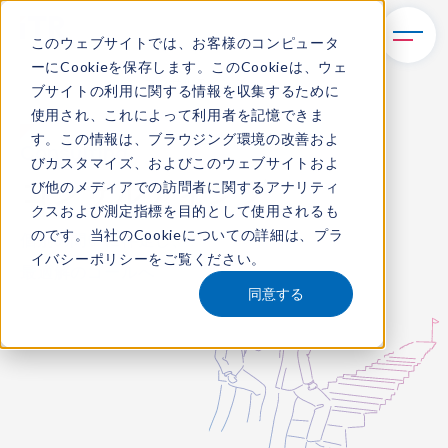
このウェブサイトでは、お客様のコンピュータ
ーにCookieを保存します。このCookieは、ウェ
TOP
サービス
コンサルティング
ブサイトの利用に関する情報を収集するために
使用され、これによって利用者を記憶できま
す。この情報は、ブラウジング環境の改善およ
Consulting
びカスタマイズ、およびこのウェブサイトおよ
コンサルティング
び他のメディアでの訪問者に関するアナリティ
クスおよび測定指標を目的として使用されるも
のです。当社のCookieについての詳細は、
プラ
個別の問いに伴走し、
イバシーポリシー
をご覧ください。
最適解のゴールへ
同意する