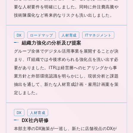
要な人材要件を明確にしました。同時に外注費高騰や
技術陳腐化など将来的なリスクも洗い出しました。
DX
ロードマップ
人材育成
ITマネジメント
組織力強化の分析及び提案
グループ全体でデジタル活用事業を展開することが決
まり、IT組織では今後求められる強化点を洗い出す必
要がありました。ITRは経営層へのヒアリングから事
業方針と外部環境認識を明らかにし、現状分析と課題
抽出を通して、新たな人材育成計画・雇用計画案を策
定しました。
DX
人材育成
DX社内研修
本部主導のDX施策が一巡し、新たに店舗視点のDXが