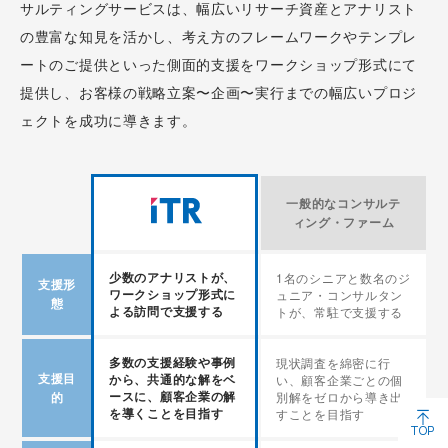
サルティングサービスは、幅広いリサーチ資産とアナリスト
の豊富な知見を活かし、考え方のフレームワークやテンプレ
ートのご提供といった側面的支援をワークショップ形式にて
提供し、お客様の戦略立案〜企画〜実行までの幅広いプロジ
ェクトを成功に導きます。
一般的なコンサルテ
ィング・ファーム
少数のアナリストが、
1名のシニアと数名のジ
支援形
ワークショップ形式に
ュニア・コンサルタン
態
よる訪問で支援する
トが、常駐で支援する
多数の支援経験や事例
現状調査を綿密に行
支援目
から、共通的な解をベ
い、顧客企業ごとの個
ースに、顧客企業の解
的
別解をゼロから導き出
を導くことを目指す
すことを目指す
TOP