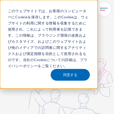
このウェブサイトでは、お客様のコンピュータ
ーにCookieを保存します。このCookieは、ウェ
TOP
サービス
アドバイザリー・サービス
ブサイトの利用に関する情報を収集するために
使用され、これによって利用者を記憶できま
す。この情報は、ブラウジング環境の改善およ
Advisory Service
びカスタマイズ、およびこのウェブサイトおよ
アドバイザリー・サービス
び他のメディアでの訪問者に関するアナリティ
クスおよび測定指標を目的として使用されるも
のです。当社のCookieについての詳細は、
プラ
ITに関する疑問、課題、
イバシーポリシー
をご覧ください。
あらゆる問いを答えにつなげる
同意する