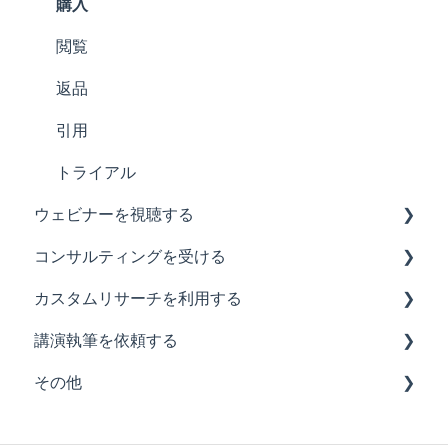
利用
購入
閲覧
返品
引用
トライアル
ウェビナーを視聴する
コンサルティングを受ける
全般
カスタムリサーチを利用する
事務書類
全般
講演執筆を依頼する
購入
全般
その他
視聴
全般
返品
全般