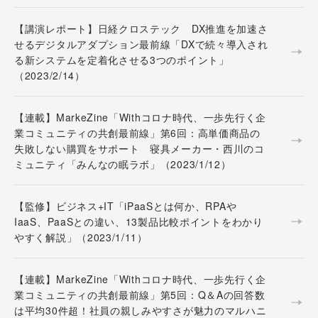
【講演レポート】日経クロステック DX推進を加速さ
せるデジタルアダプション最前線「DXで続々導入され
る新システムを定着化させる3つのポイント」
（2023/2/14）
【連載】MarkeZine「Withコロナ時代、一歩先行く企
業コミュニティの共創最前線」第6回：高単価商品の
失敗しない購買をサポート 寝具メーカー・西川のコ
ミュニティ「みんなの眠ラボ」（2023/1/12）
【監修】ビジネス+IT「iPaaSとは何か、RPAや
IaaS、PaaSとの違い、13製品比較ポイントをわかり
やすく解説」（2023/1/11）
【連載】MarkeZine「Withコロナ時代、一歩先行く企
業コミュニティの共創最前線」第5回：Q＆Aの回答数
は平均30件超！社員の親しみやすさが魅力のマルハニ