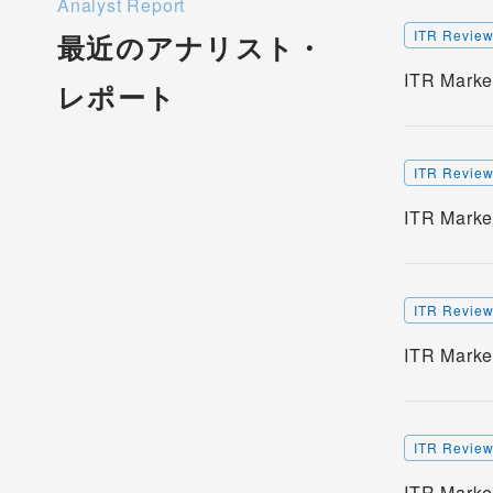
Analyst Report
ITR Revie
最近のアナリスト・
ITR Ma
レポート
ITR Revie
ITR Ma
ITR Revie
ITR Ma
ITR Revie
ITR Ma