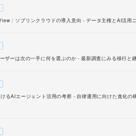
w
er View：ソブリンクラウドの導入意向 - データ主権とAI活用
w
eユーザーは次の一手に何を選ぶのか - 最新調査にみる移行と継続
w
おけるAIエージェント活用の考察 - 自律運用に向けた進化の構
w