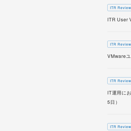
ITR Revie
ITR Us
ITR Revie
VMwar
ITR Revie
IT運用に
5日）
ITR Revie