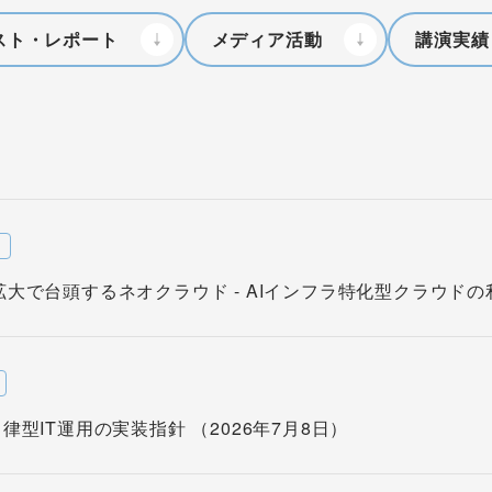
スト・レポート
メディア活動
講演実績
w
拡大で台頭するネオクラウド - AIインフラ特化型クラウドの利点
自律型IT運用の実装指針 （2026年7月8日）