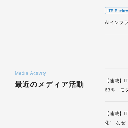
ITR Revie
AIインフ
Media Activity
【連載】I
最近のメディア活動
63％ モ
【連載】I
化” なぜ