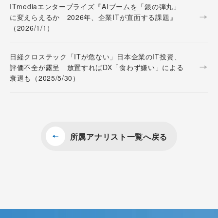
ITmediaエンタープライズ『AIブームを「銀の弾丸」
に変えらえるか 2026年、企業ITが直面する課題』
（2026/1/1）
日経クロステック「ITが危ない」日本企業のIT投資、
評価不全が露呈 放置すればDX「食わず嫌い」による
衰退も（2025/5/30）
所属アナリスト一覧へ戻る