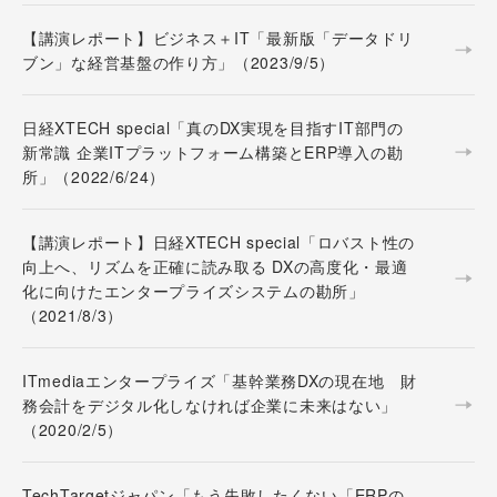
【講演レポート】ビジネス＋IT「最新版「データドリ
ブン」な経営基盤の作り方」（2023/9/5）
日経XTECH special「真のDX実現を目指すIT部門の
新常識 企業ITプラットフォーム構築とERP導入の勘
所」（2022/6/24）
【講演レポート】日経XTECH special「ロバスト性の
向上へ、リズムを正確に読み取る DXの⾼度化・最適
化に向けたエンタープライズシステムの勘所」
（2021/8/3）
ITmediaエンタープライズ「基幹業務DXの現在地 財
務会計をデジタル化しなければ企業に未来はない」
（2020/2/5）
TechTargetジャパン「もう失敗したくない「ERPの